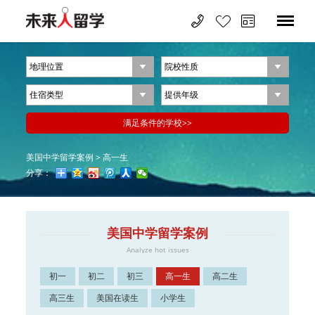
美国中学留学案例
>
高一生
分享：
美国中学留学案例
Analyze hot issues
初一
初二
初三
高一生
高二生
高三生
美国在读生
小学生