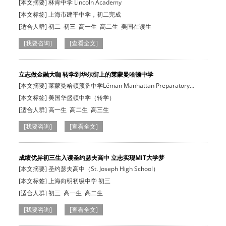
[本文摘要] 林肯中学 Lincoln Academy
[本文标签] 上海市建平中学，初二完成
[适合人群]
初二
初三
高一生
高二生
美国在读生
[我要咨询]
[查看全文]
立志做金融大咖 转学到华尔街上的莱蒙曼哈顿中学
[本文摘要] 莱蒙曼哈顿预备中学Léman Manhattan Preparatory
School
[本文标签] 美国华盛顿中学（转学）
[适合人群]
高一生
高二生
高三生
[我要咨询]
[查看全文]
成绩优异初三生入读圣约瑟夫高中 立志实现MIT大学梦
[本文摘要] 圣约瑟夫高中（St. Joseph High School）
[本文标签] 上海向明初级中学 初三
[适合人群]
初三
高一生
高二生
[我要咨询]
[查看全文]