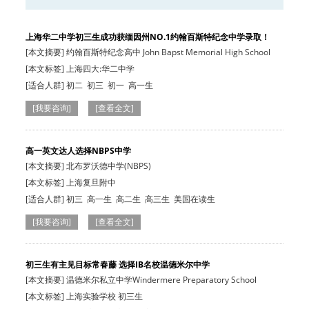
上海华二中学初三生成功获缅因州NO.1约翰百斯特纪念中学录取！
[本文摘要] 约翰百斯特纪念高中 John Bapst Memorial High School
[本文标签] 上海四大:华二中学
[适合人群]
初二
初三
初一
高一生
[我要咨询]
[查看全文]
高一英文达人选择NBPS中学
[本文摘要] 北布罗沃德中学(NBPS)
[本文标签] 上海复旦附中
[适合人群]
初三
高一生
高二生
高三生
美国在读生
[我要咨询]
[查看全文]
初三生有主见目标常春藤 选择IB名校温德米尔中学
[本文摘要] 温德米尔私立中学Windermere Preparatory School
[本文标签] 上海实验学校 初三生