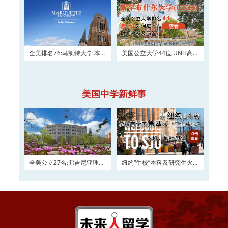
全美排名76:马凯特大学 本科
美国公立大学44位 UNH高三
及硕士权威申请！
如何进入？
美国中学新鲜事
全美公立27名:弗吉尼亚理工
纽约“牛校”本科及研究生火热
大学2016申请正在
申请