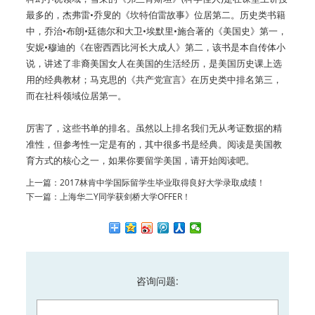
最多的，杰弗雷•乔叟的《坎特伯雷故事》位居第二。历史类书籍
中，乔治•布朗•廷德尔和大卫•埃默里•施合著的《美国史》第一，
安妮•穆迪的《在密西西比河长大成人》第二，该书是本自传体小
说，讲述了非裔美国女人在美国的生活经历，是美国历史课上选
用的经典教材；马克思的《共产党宣言》在历史类中排名第三，
而在社科领域位居第一。
厉害了，这些书单的排名。虽然以上排名我们无从考证数据的精
准性，但参考性一定是有的，其中很多书是经典。阅读是美国教
育方式的核心之一，如果你要留学美国，请开始阅读吧。
上一篇：
2017林肯中学国际留学生毕业取得良好大学录取成绩！
下一篇：
上海华二Y同学获剑桥大学OFFER！
咨询问题: