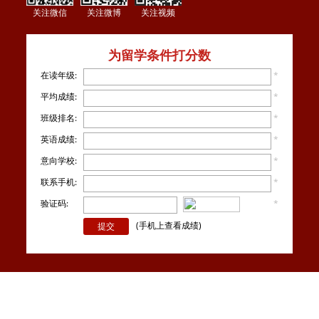
关注微信
关注微博
关注视频
为留学条件打分数
在读年级:
*
平均成绩:
*
班级排名:
*
英语成绩:
*
意向学校:
*
联系手机:
*
验证码:
*
看不
清楚？
(手机上查看成绩)
| 工作时间：每天8:30-20:30 | Copyright @ 2014-2023 JiWei. All Rights
Reserved | 上海集为教育科技有限公司版权所有 |
沪ICP备14045979号-7
|
站点地
图