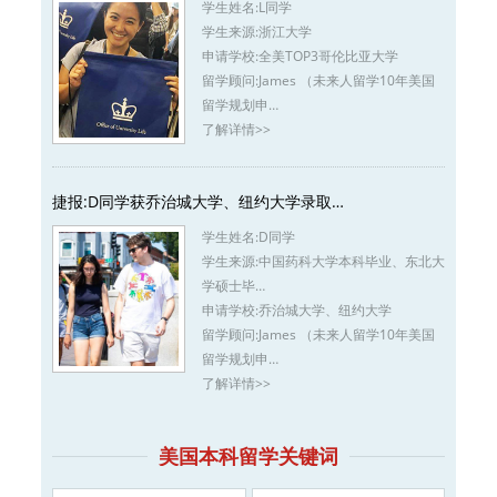
学生姓名:
L同学
学生来源:
浙江大学
申请学校:
全美TOP3哥伦比亚大学
留学顾问:
James （未来人留学10年美国
留学规划申…
了解详情>>
捷报:D同学获乔治城大学、纽约大学录取…
学生姓名:
D同学
学生来源:
中国药科大学本科毕业、东北大
学硕士毕…
申请学校:
乔治城大学、纽约大学
留学顾问:
James （未来人留学10年美国
留学规划申…
了解详情>>
美国本科留学关键词