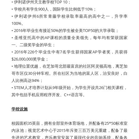
• 伊利诺伊州天主教学校TOP 10；
• 学校共有学生900人，国际学生比例低于10%；
• 伊利诺伊州6所常青藤学校录取率最高的高中之一，升学率
100%。
• 2016年毕业生有接近50%的学生被全美TOP50的大学录取；
• 圣维亚托高中的AP课程的质量全美领先，每年均有荣获国家
一、二级奖学金的毕生；
• 2016年226个毕业生中有7名学生获得国家AP学者奖，共获得
$26,000,000奖学金；
• 地理位置优越，在芝加哥北部最富庶的社区阿灵顿高地，离芝加
哥市区仅30分钟车程。所在社区为当地的富人区，治安良好，白
人比例高达94%；
• STEM人才培养计划从9年级开始，为学生开设共26门相关课程，
其中包括手机应用程序开发、C++语言等。
学校设施
校园面积35英亩，拥有全部室外体育场地，并配备有25*50标准室
内泳池；视觉艺术中心于2015年斥资三百万美元重建，配备了最
先进的艺术教室，声乐教室安装了最现代化的音响系统，配备各