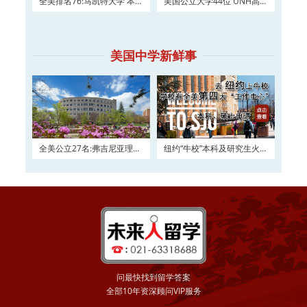
全美排名76:马凯特大学 本科
美国公立大学44位 UNH高三
及硕士权威申请！
如何进入？
美国中学新鲜事
全美公立27名:弗吉尼亚理工
纽约“牛校”本科及研究生火热
大学2016申请正在
申请
问最快找到留学答案
全部10年资深顾问VIP服务