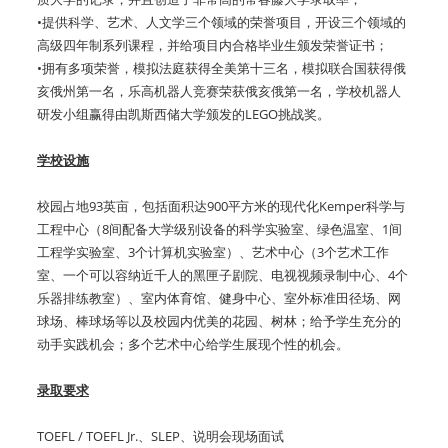
•提供科学、艺术、人文学三个领域的荣誉项目，开设三个领域的
高级四年制系列课程，并给项目内合格毕业生颁发荣誉证书；
•拥有多项荣誉，模拟法庭获得全美第十三名，模拟联合国获得俄
亥俄州第一名，乐高机器人竞赛荣获俄亥俄第一名，学校机器人
研发小组赢得由凯斯西储大学颁发的LEGO挑战奖。
学校设施
校园占地93英亩，包括面积达900平方米的现代化Kemper科学与
工程中心（8间配备大学级别设备的科学实验室、绿色温室、1间
工程学实验室、3个计算机实验室）、艺术中心（3个艺术工作
室、一个可以容纳近千人的黑匣子剧院、电视视频录制中心、4个
乐器排练教室）、室内体育馆、健身中心、室外标准田径场、网
球场、棒球场等以及校园内优美的花园、树林；给予学生充分的
动手实践机会；多个艺术中心给学生展现个性的机会。
录取要求
TOEFL / TOEFL Jr.、SLEP、说明会现场面试