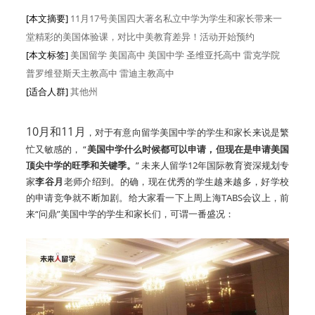
[本文摘要]
11月17号美国四大著名私立中学为学生和家长带来一
堂精彩的美国体验课，对比中美教育差异！活动开始预约
[本文标签]
美国留学 美国高中 美国中学 圣维亚托高中 雷克学院
普罗维登斯天主教高中 雷迪主教高中
[适合人群]
其他州
10月和11月
，对于有意向留学美国中学的学生和家长来说是繁
忙又敏感的， “
美国中学什么时候都可以申请，但现在是申请美国
顶尖中学的旺季和关键季。
” 未来人留学12年国际教育资深规划专
家
李谷月
老师介绍到。的确，现在优秀的学生越来越多，好学校
的申请竞争就不断加剧。给大家看一下上周上海TABS会议上，前
来“问鼎”美国中学的学生和家长们，可谓一番盛况：