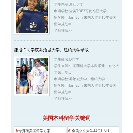
学生来源:
浙江大学
申请学校:
全美TOP3哥伦比亚大学
留学顾问:
James （未来人留学10年美国
留学规划申…
了解详情>>
捷报:D同学获乔治城大学、纽约大学录取…
学生姓名:
D同学
学生来源:
中国药科大学本科毕业、东北大
学硕士毕…
申请学校:
乔治城大学、纽约大学
留学顾问:
James （未来人留学10年美国
留学规划申…
了解详情>>
美国本科留学关键词
专升硕美国留学方案!
全美公立大学44位UNH