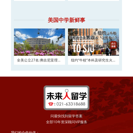
及硕士权威申请！
如何进入？
美国中学新鲜事
全美公立27名:弗吉尼亚理工
纽约“牛校”本科及研究生火热
大学2016申请正在
申请
问最快找到留学答案
全部10年资深顾问VIP服务
我们的合作伙伴：