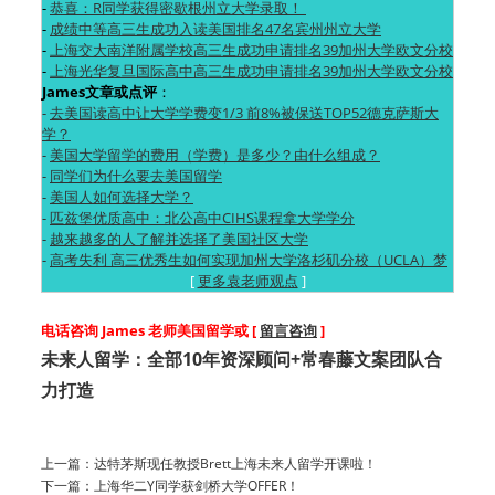
-
恭喜：R同学获得密歇根州立大学录取！
-
成绩中等高三生成功入读美国排名47名宾州州立大学
-
上海交大南洋附属学校高三生成功申请排名39加州大学欧文分校
-
上海光华复旦国际高中高三生成功申请排名39加州大学欧文分校
James文章或点评
：
-
去美国读高中让大学学费变1/3 前8%被保送TOP52德克萨斯大
学？
-
美国大学留学的费用（学费）是多少？由什么组成？
-
同学们为什么要去美国留学
-
美国人如何选择大学？
-
匹兹堡优质高中：北公高中CIHS课程拿大学学分
-
越来越多的人了解并选择了美国社区大学
-
高考失利 高三优秀生如何实现加州大学洛杉矶分校（UCLA）梦
[
更多袁老师观点
]
电话咨询 James 老师美国留学或 [
留言咨询
]
未来人留学：全部10年资深顾问+常春藤文案团队合
力打造
上一篇：
达特茅斯现任教授Brett上海未来人留学开课啦！
下一篇：
上海华二Y同学获剑桥大学OFFER！