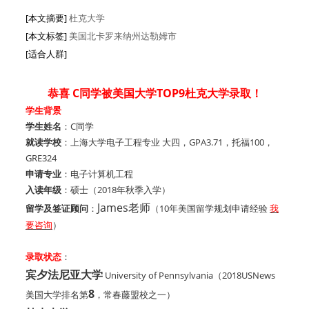
[本文摘要]
杜克大学
[本文标签]
美国北卡罗来纳州达勒姆市
[适合人群]
恭喜 C同学被美国大学TOP9杜克大学录取！
学生背景
学生姓名
：C同学
就读学校
：上海大学电子工程专业 大四，GPA3.71，托福100，
GRE324
申请专业
：电子计算机工程
入读年级
：硕士（2018年秋季入学）
James老师
留学及签证顾问
：
（10年美国留学规划申请经验
我
要咨询
）
录取状态
：
宾夕法尼亚大学
University of Pennsylvania
（2018USNews
8
美国大学排名第
，常春藤盟校之一）