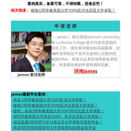
案例真实，备案可查，不得转载，违者必究！
相关阅读：
捷报:C同学被美国大学TOP8宾夕法尼亚大学录取！
申 请 老 师
---- James | 曾任美国Gannon University
和 La Roche College 校方代表负责国内
招生工作，擅长留学规划和高端案例，近
10
年里帮助近千名学生获得心仪国外院
校的Offer。曾多次赴美实地考察各类院
校，对美国名校的申请有独到见解。
详询James
James 袁洁老师
James最新学生案例
：
-
恭喜 C同学被美国大学TOP9杜克大学录取！
-
捷报:C同学被美国大学TOP8宾夕法尼亚大学录取！
-
捷报：恭喜S同学被美国大学TOP5哥伦比亚大学录取！
-
胡同学被美国大学排名TOP8：宾夕法尼亚大学录取！
-
成功逆袭Z同学获TOP74克拉克大学录取并获奖学金！
-
恭喜R同学获得爱荷华大学录取带8000美金奖学金