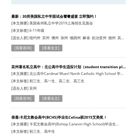
最新：30所美国私立中学面试会饕餮盛宴 立即预约！
[本文摘要] 美国各州私立中学2019上海招生见面会
[本文标签] 6-11年级
[适合人群]
纽约州
宾州
佛州
加州
缅因州
麻省
佐治亚州
德州
其他
州
[我要咨询]
[查看全文]
宾州著名私立高中：北公高中学生适应计划（student transition pl…
[本文摘要] 北公高中Cardinal Wuerl North Catholic High School 学生
适应
[本文标签] 初三生、高一生、高二生、高三生
[适合人群]
宾州
[我要咨询]
[查看全文]
恭喜:卡尼文教会高中(BCHS)毕业生Celina获2015艾美奖！
[本文摘要] 卡尼文教会高中(Bishop Canevin High School)毕业生
Celina获2015年…
[本文标签] 初三生、高中生