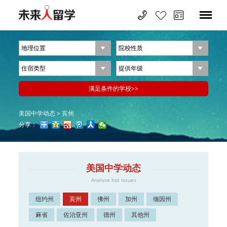
美国中学动态
>
宾州
分享：
美国中学动态
Analyze hot issues
纽约州
宾州
佛州
加州
缅因州
麻省
佐治亚州
德州
其他州