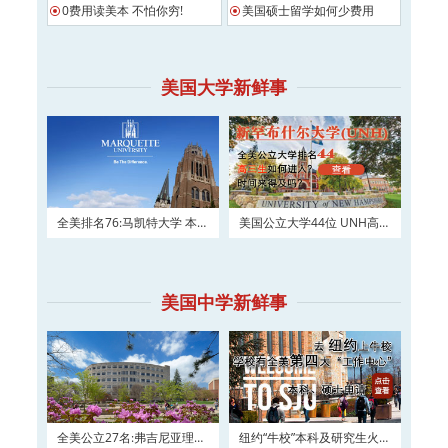
0费用读美本 不怕你穷!
美国硕士留学如何少费用
美国大学新鲜事
全美排名76:马凯特大学 本科
美国公立大学44位 UNH高三
及硕士权威申请！
如何进入？
美国中学新鲜事
全美公立27名:弗吉尼亚理工
纽约“牛校”本科及研究生火热