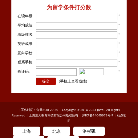
为留学条件打分数
在读年级:
*
平均成绩:
*
班级排名:
*
英语成绩:
*
意向学校:
*
联系手机:
*
验证码:
*
看不
清楚？
(手机上查看成绩)
| 工作时间：每天8:30-20:30 | Copyright @ 2014-2023 JiWei. All Rights
Reserved | 上海集为教育科技有限公司版权所有 |
沪ICP备14045979号-7
|
站点地
图
上海
北京
洛杉矶