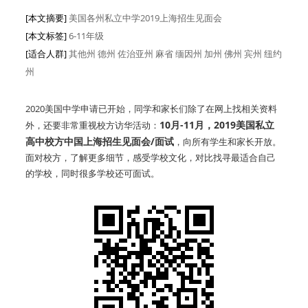
[本文摘要]
美国各州私立中学2019上海招生见面会
[本文标签]
6-11年级
[适合人群]
其他州
德州
佐治亚州
麻省
缅因州
加州
佛州
宾州
纽约
州
2020美国中学申请已开始，同学和家长们除了在网上找相关资料
10月-11月，2019美国私立
外，还要非常重视校方访华活动：
高中校方中国上海招生见面会/面试
，向所有学生和家长开放。
面对校方，了解更多细节，感受学校文化，对比找寻最适合自己
的学校，同时很多学校还可面试。