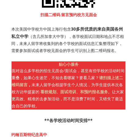
扫描二维码 留言预约校方见面会
30多所优质的来自美国各州
本次美国中学校方中国上海行包含
私立中学
（含几所加拿大中学），各学校面试日期和地点不尽相
同，未来人留学将收集到的各个学校的面试信息汇集整理如下，
需要参加面试或者学校见面会的学生可识别上图二维码报名。
贴心小服务
面对这么多学校的招生见面会/面试会，甚至有些学校的活动时间
重叠，如果心生迷茫，不知去看哪家？要看几家？
请扫描上述二
维码留言
，
未来人留学会根据学生个人情况，为学生提供本次各
校方访华盛宴的
看校规划、面试培训、和预约报名服务
。让大家
更高效、精准的去参加活动，而不是浪费了时间，又错失了最适
合自己的学校。
**各学校活动时间安排**
约翰百斯特纪念高中