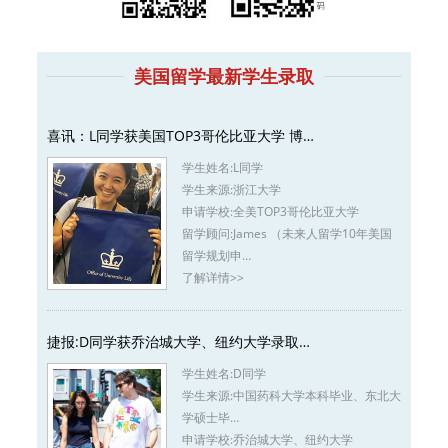
美国留学最新学生录取
喜讯：L同学获美国TOP3哥伦比亚大学 博…
学生姓名:
L同学
学生来源:
浙江大学
申请学校:
全美TOP3哥伦比亚大学
留学顾问:
James （未来人留学10年美国
留学规划申…
了解详情>>
捷报:D同学获乔治城大学、纽约大学录取…
学生姓名:
D同学
学生来源:
中国药科大学本科毕业、东北大
学硕士毕…
申请学校:
乔治城大学、纽约大学